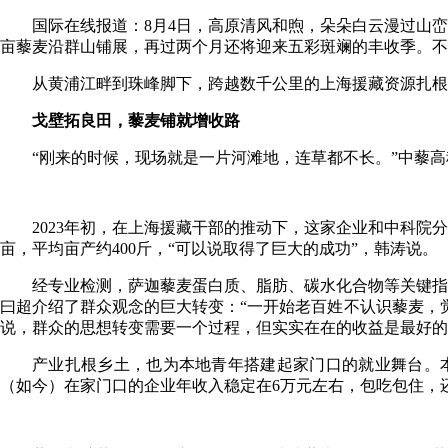
国际在线报道：8月4日，高原清风和煦，朵朵白云漫过山
亩藜麦沿群山铺展，再过两个月还将迎来五彩斑斓的丰收季。不
从黄浦江畔到珠峰脚下，跨越数千公里的上海援藏资源扎根
戈壁拓良田，藜麦铺就增收路
“刚来的时候，现场就是一片河滩地，连草都不长。”中藜
2023年初，在上海援藏干部的推动下，这家企业和中科院
亩，平均亩产约400斤，“可以说取得了巨大的成功”，韩涛说。
经专业检测，萨迦藜麦蛋白质、脂肪、碳水化合物等关键指标
曰超介绍了群众观念的巨大转变：“一开始老百姓不认识藜麦，
说，群众的思想转变需要一个过程，但实实在在的收益是最好的
产业扎根乡土，也为本地青年搭建起家门口的就业舞台。
（如今）在家门口的企业年收入稳定在6万元左右，包吃包住，