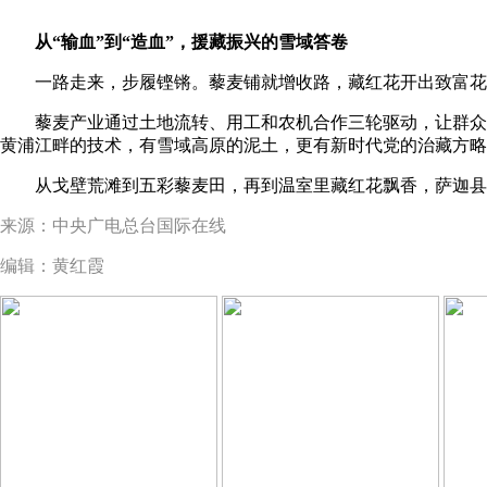
从“输血”到“造血”，援藏振兴的雪域答卷
一路走来，步履铿锵。藜麦铺就增收路，藏红花开出致富花。
藜麦产业通过土地流转、用工和农机合作三轮驱动，让群众
黄浦江畔的技术，有雪域高原的泥土，更有新时代党的治藏方略
从戈壁荒滩到五彩藜麦田，再到温室里藏红花飘香，萨迦县
来源：中央广电总台国际在线
编辑：黄红霞