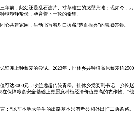
。三年前，此处还是乱石连片、寸草难生的戈壁荒滩；现如今，万
种球静静蛰伏，孕育着下一轮的希望。
同心共建家园，生动书写着对口援藏“造血振兴”的雪域答卷。
壁滩上种藜麦的尝试。2023年，扯休乡共种植高原藜麦约2500
值可达3000元，收益远超传统青稞。扯休乡党委副书记、乡长赵
家在保障粮食安全基础上更愿意种植经济价值更高的农作物。”他
言：“以前本地大学生的出路基本只有考公和外出打工两条路。