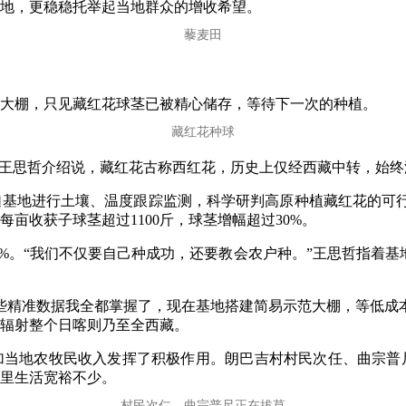
地，更稳稳托举起当地群众的增收希望。
藜麦田
大棚，只见藏红花球茎已被精心储存，等待下一次的种植。
藏红花种球
员王思哲介绍说，藏红花古称西红花，历史上仅经西藏中转，始
萨迦基地进行土壤、温度跟踪监测，科学研判高原种植藏红花的可行
亩收获子球茎超过1100斤，球茎增幅超过30%。
0%。“我们不仅要自己种成功，还要教会农户种。”王思哲指着
些精准数据我全都掌握了，现在基地搭建简易示范大棚，等低成
辐射整个日喀则乃至全西藏。
增加当地农牧民收入发挥了积极作用。朗巴吉村村民次任、曲宗
里生活宽裕不少。
村民次仁、曲宗普尺正在拔草