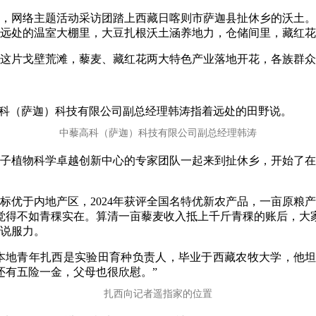
峦，网络主题活动采访团踏上西藏日喀则市萨迦县扯休乡的沃土
远处的温室大棚里，大豆扎根沃土涵养地力，仓储间里，藏红花
这片戈壁荒滩，藜麦、藏红花两大特色产业落地开花，各族群众
高科（萨迦）科技有限公司副总经理韩涛指着远处的田野说。
中藜高科（萨迦）科技有限公司副总经理韩涛
分子植物科学卓越创新中心的专家团队一起来到扯休乡，开始了在戈
优于内地产区，2024年获评全国名特优新农产品，一亩原粮产
觉得不如青稞实在。算清一亩藜麦收入抵上千斤青稞的账后，大
说服力。
本地青年扎西是实验田育种负责人，毕业于西藏农牧大学，他坦
还有五险一金，父母也很欣慰。”
扎西向记者遥指家的位置