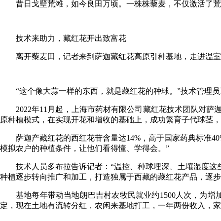
昔日戈壁荒滩，如今良田万顷。一株株藜麦，不仅激活了荒
技术来助力，藏红花开出致富花
离开藜麦田，记者来到萨迦藏红花高原引种基地，走进温室
“这个像大蒜一样的东西，就是藏红花的种球。”技术管理
2022年11月起，上海市药材有限公司藏红花技术团队对
原种植模式，在实现开花和增收的基础上，成功繁育子代球茎，每
萨迦产藏红花的西红花苷含量达14%，高于国家药典标准4
模拟农户的种植条件，让他们看得懂、学得会。”
技术人员多布拉告诉记者：“温控、种球埋深、土壤湿度这
种植逐步转向推广和加工，打造独属于西藏的藏红花产品，逐步
基地每年带动当地朗巴吉村农牧民就业约1500人次，为
定，现在土地有流转分红，农闲来基地打工，一年两份收入，家